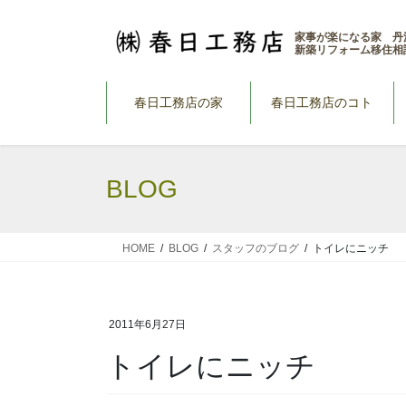
コ
ナ
ン
ビ
家事が楽になる家 丹
新築リフォーム移住相
テ
ゲ
ン
ー
ツ
シ
春日工務店の家
春日工務店のコト
へ
ョ
ス
ン
キ
に
BLOG
ッ
移
プ
動
HOME
BLOG
スタッフのブログ
トイレにニッチ
2011年6月27日
トイレにニッチ