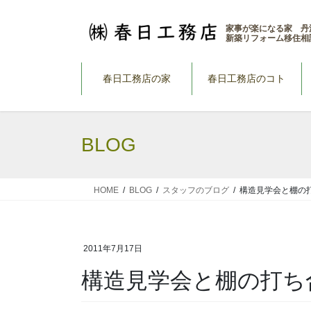
コ
ナ
ン
ビ
家事が楽になる家 丹
新築リフォーム移住相
テ
ゲ
ン
ー
ツ
シ
春日工務店の家
春日工務店のコト
へ
ョ
ス
ン
キ
に
BLOG
ッ
移
プ
動
HOME
BLOG
スタッフのブログ
構造見学会と棚の
2011年7月17日
構造見学会と棚の打ち