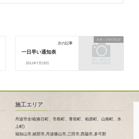
スタッフのブログ
次の記事
一日早い通知表
2011年7月19日
施工エリア
丹波市全域(春日町、市島町、青垣町、柏原町、山南町、氷
上町)
福知山市,綾部市,丹波篠山市,三田市,西脇市,多可郡