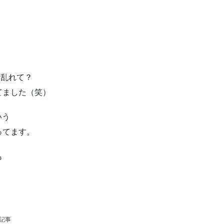
り乱れて？
てました（笑）
いう
ってます。
も
の記事