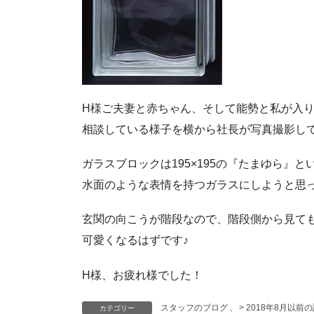
H様ご夫妻と赤ちゃん、そして能勢と私が入
相談している様子を横から社長が写真撮影し
ガラスブロックは195×195の『たまゆら』と
水面のような表情を持つガラスにしようと思
玄関の向こうが階段なので、階段側から見て
可愛くなるはずです♪
H様、お疲れ様でした！
スタッフのブログ
、
> 2018年8月以前
カテゴリー