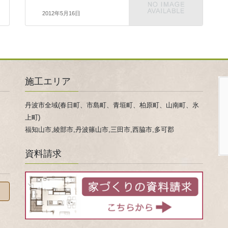
2012年5月16日
施工エリア
丹波市全域(春日町、市島町、青垣町、柏原町、山南町、氷
上町)
福知山市,綾部市,丹波篠山市,三田市,西脇市,多可郡
資料請求