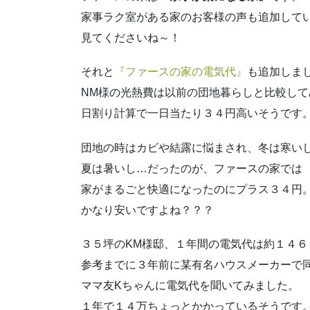
家事ラク室がある家のお客様の声も追加して
見てくださいね～！
それと
『ファースの家の電気代』
も追加しま
NM様の光熱費は以前の団地暮らしと比較して
日割り計算で一日当たり３４円高いそうです
団地の時はカビや結露に悩まされ、冬は寒い
夏は暑いし…だったのが、ファースの家では
家がまるごと快適になったのにプラス３４円
かなり安いですよね？？？
３５坪のKM様邸、１年間の電気代は約１４６
参考までに３年前に某有名ハウスメーカーで
ママ友Kちゃんに電気代を聞いてみました。
１年で１４万ちょっとかかっているそうです