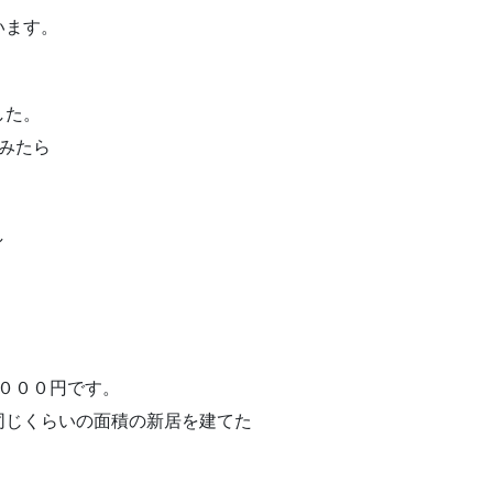
います。
した。
みたら
。
し
。
０００円です。
同じくらいの面積の新居を建てた
。