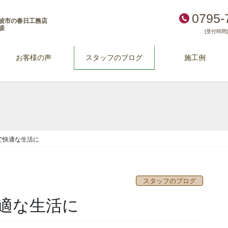
0795-
波市の春日工務店
談
[受付時間] 
お客様の声
スタッフのブログ
施工例
で快適な生活に
スタッフのブログ
適な生活に