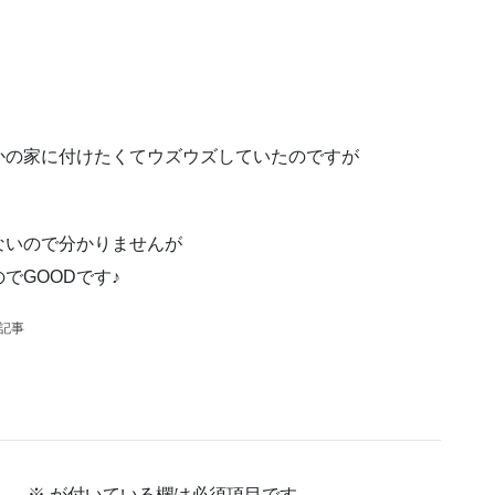
かの家に付けたくてウズウズしていたのですが
ないので分かりませんが
でGOODです♪
の記事
ん。
※
が付いている欄は必須項目です