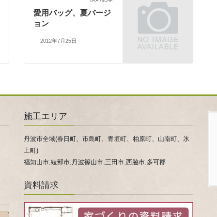
愛用バッグ、夏バージ
ョン
2012年7月25日
施工エリア
丹波市全域(春日町、市島町、青垣町、柏原町、山南町、氷
上町)
福知山市,綾部市,丹波篠山市,三田市,西脇市,多可郡
資料請求