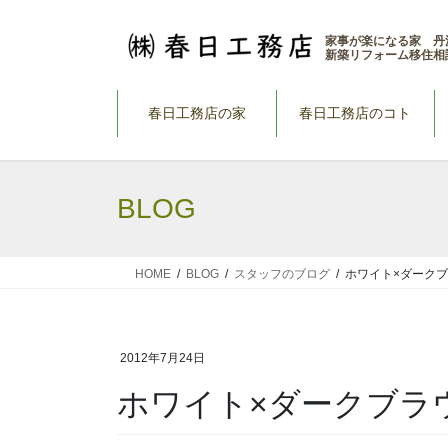
コ
ナ
ン
ビ
家事が楽になる家 丹
新築リフォーム移住相
テ
ゲ
ン
ー
ツ
シ
春日工務店の家
春日工務店のコト
へ
ョ
ス
ン
キ
に
BLOG
ッ
移
プ
動
HOME
BLOG
スタッフのブログ
ホワイト×ダーク
2012年7月24日
ホワイト×ダークブラ