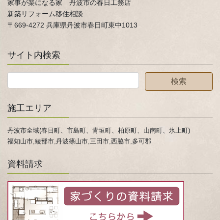
家事が楽になる家 丹波市の春日工務店
新築リフォーム移住相談
〒669-4272 兵庫県丹波市春日町東中1013
サイト内検索
施工エリア
丹波市全域(春日町、市島町、青垣町、柏原町、山南町、氷上町)
福知山市,綾部市,丹波篠山市,三田市,西脇市,多可郡
資料請求