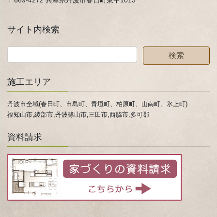
サイト内検索
施工エリア
丹波市全域(春日町、市島町、青垣町、柏原町、山南町、氷上町)
福知山市,綾部市,丹波篠山市,三田市,西脇市,多可郡
資料請求