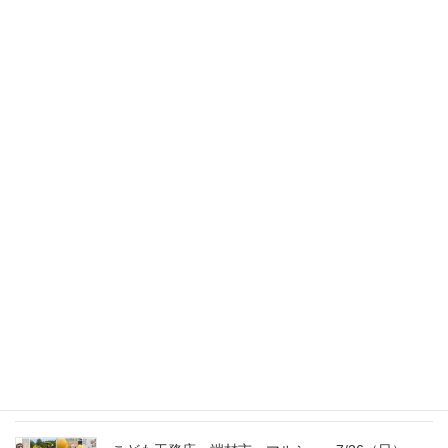
2014年1月28日
スタッフのブログ
次の記事
足立さ～ん！
2014年1月31日
最新記事
外の暑さを忘れる【平屋の完成見学会】
8/22（土）8/23（日）
2026年7月31日
こども工務店レポート
2026年7月29日