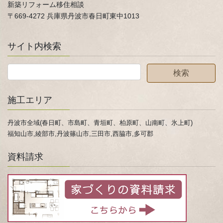
新築リフォーム移住相談
〒669-4272 兵庫県丹波市春日町東中1013
サイト内検索
施工エリア
丹波市全域(春日町、市島町、青垣町、柏原町、山南町、氷上町)
福知山市,綾部市,丹波篠山市,三田市,西脇市,多可郡
資料請求