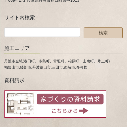
〒669-4272 兵庫県丹波市春日町東中1013
サイト内検索
施工エリア
丹波市全域(春日町、市島町、青垣町、柏原町、山南町、氷上町)
福知山市,綾部市,丹波篠山市,三田市,西脇市,多可郡
資料請求