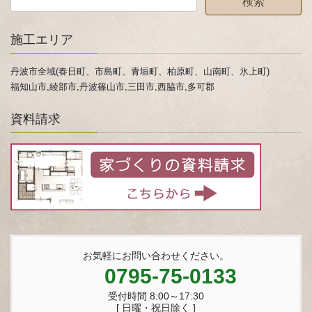
施工エリア
丹波市全域(春日町、市島町、青垣町、柏原町、山南町、氷上町)
福知山市,綾部市,丹波篠山市,三田市,西脇市,多可郡
資料請求
お気軽にお問い合わせください。
0795-75-0133
受付時間 8:00～17:30
[ 日曜・祝日除く ]