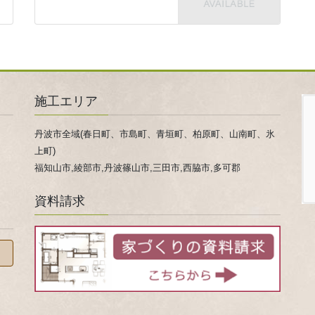
施工エリア
丹波市全域(春日町、市島町、青垣町、柏原町、山南町、氷
上町)
福知山市,綾部市,丹波篠山市,三田市,西脇市,多可郡
資料請求