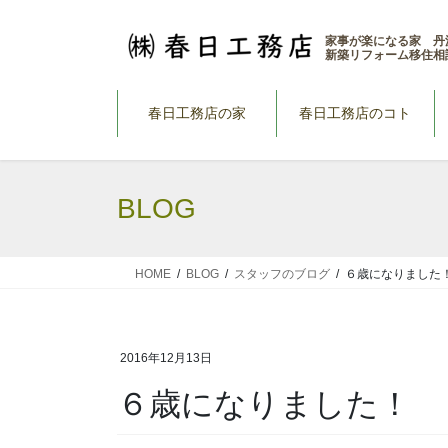
コ
ナ
ン
ビ
家事が楽になる家 丹
新築リフォーム移住相
テ
ゲ
ン
ー
ツ
シ
春日工務店の家
春日工務店のコト
へ
ョ
ス
ン
キ
に
BLOG
ッ
移
プ
動
HOME
BLOG
スタッフのブログ
６歳になりました
2016年12月13日
６歳になりました！