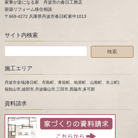
家事が楽になる家 丹波市の春日工務店
新築リフォーム移住相談
〒669-4272 兵庫県丹波市春日町東中1013
サイト内検索
施工エリア
丹波市全域(春日町、市島町、青垣町、柏原町、山南町、氷上町)
福知山市,綾部市,丹波篠山市,三田市,西脇市,多可郡
資料請求