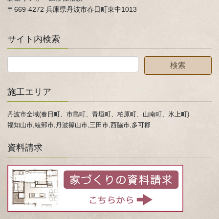
〒669-4272 兵庫県丹波市春日町東中1013
サイト内検索
施工エリア
丹波市全域(春日町、市島町、青垣町、柏原町、山南町、氷上町)
福知山市,綾部市,丹波篠山市,三田市,西脇市,多可郡
資料請求