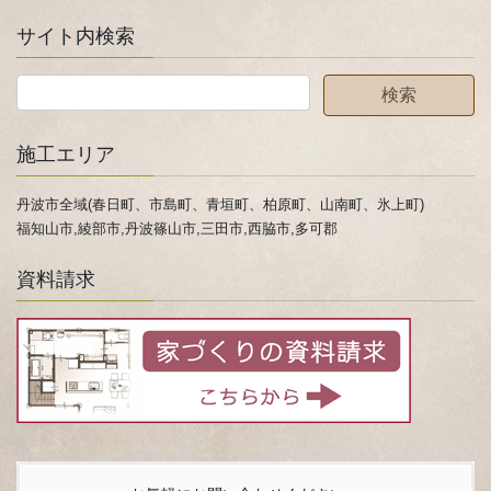
サイト内検索
施工エリア
丹波市全域(春日町、市島町、青垣町、柏原町、山南町、氷上町)
福知山市,綾部市,丹波篠山市,三田市,西脇市,多可郡
資料請求