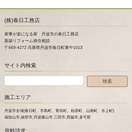
(株)春日工務店
家事が楽になる家 丹波市の春日工務店
新築リフォーム移住相談
〒669-4272 兵庫県丹波市春日町東中1013
サイト内検索
施工エリア
丹波市全域(春日町、市島町、青垣町、柏原町、山南町、氷上町)
福知山市,綾部市,丹波篠山市,三田市,西脇市,多可郡
資料請求