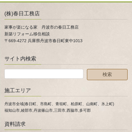
(株)春日工務店
家事が楽になる家 丹波市の春日工務店
新築リフォーム移住相談
〒669-4272 兵庫県丹波市春日町東中1013
サイト内検索
施工エリア
丹波市全域(春日町、市島町、青垣町、柏原町、山南町、氷上町)
福知山市,綾部市,丹波篠山市,三田市,西脇市,多可郡
資料請求