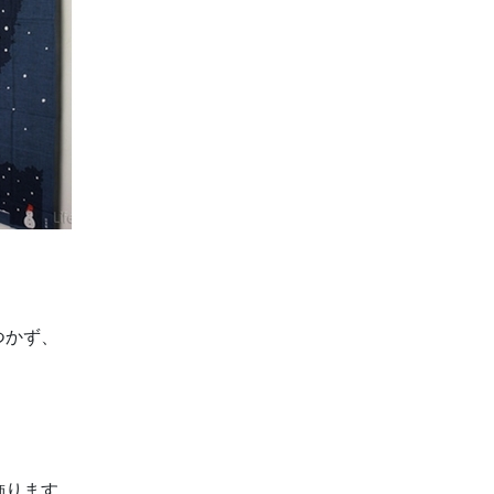
つかず、
。
飾ります。