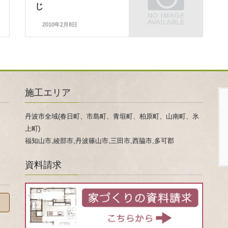
じ
2010年2月8日
施工エリア
丹波市全域(春日町、市島町、青垣町、柏原町、山南町、氷
上町)
福知山市,綾部市,丹波篠山市,三田市,西脇市,多可郡
資料請求