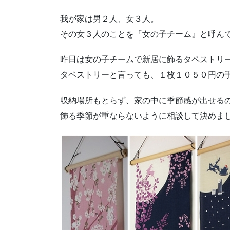
我が家は男２人、女３人。
その女３人のことを『女の子チーム』と呼ん
昨日は女の子チームで新居に飾るタペストリ
タペストリーと言っても、１枚１０５０円の
収納場所もとらず、家の中に季節感が出せる
飾る季節が重ならないように相談して決めま