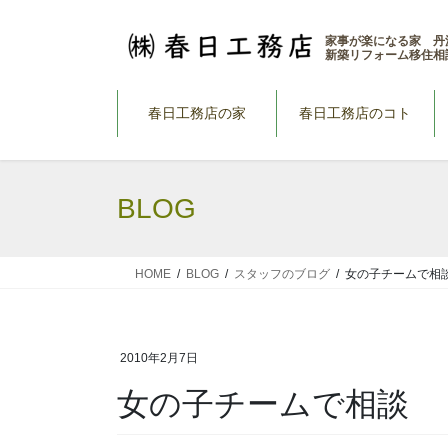
コ
ナ
ン
ビ
家事が楽になる家 丹
新築リフォーム移住相
テ
ゲ
ン
ー
ツ
シ
春日工務店の家
春日工務店のコト
へ
ョ
ス
ン
キ
に
BLOG
ッ
移
プ
動
HOME
BLOG
スタッフのブログ
女の子チームで相
2010年2月7日
女の子チームで相談