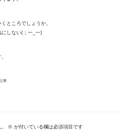
いくところでしょうか。
にしない(；一_一)
、
す。
）
の記事
ん。
※
が付いている欄は必須項目です