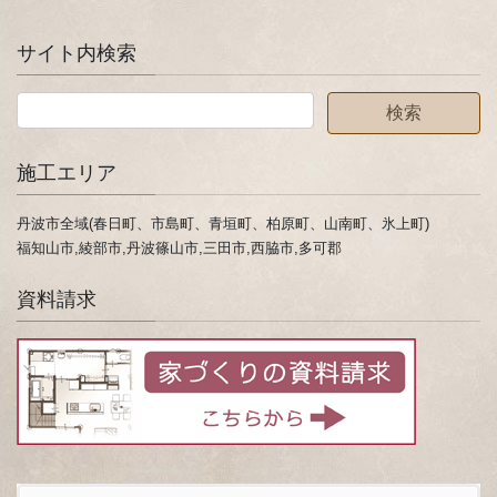
サイト内検索
施工エリア
丹波市全域(春日町、市島町、青垣町、柏原町、山南町、氷上町)
福知山市,綾部市,丹波篠山市,三田市,西脇市,多可郡
資料請求