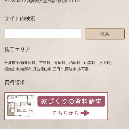
〒669-4272 兵庫県丹波市春日町東中1013
サイト内検索
施工エリア
丹波市全域(春日町、市島町、青垣町、柏原町、山南町、氷上町)
福知山市,綾部市,丹波篠山市,三田市,西脇市,多可郡
資料請求