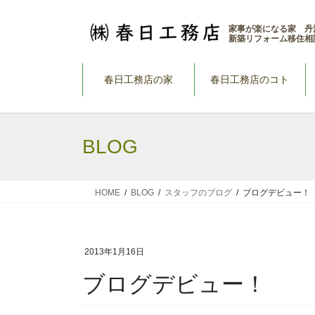
コ
ナ
ン
ビ
家事が楽になる家 丹
新築リフォーム移住相
テ
ゲ
ン
ー
ツ
シ
春日工務店の家
春日工務店のコト
へ
ョ
ス
ン
キ
に
BLOG
ッ
移
プ
動
HOME
BLOG
スタッフのブログ
ブログデビュー！
2013年1月16日
ブログデビュー！