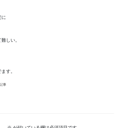
安に
て難しい。
でます。
の記事
ん。
※
が付いている欄は必須項目です