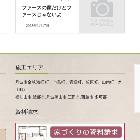
ファースの家だけどフ
ァースじゃないよ
2013年1月17日
施工エリア
丹波市全域(春日町、市島町、青垣町、柏原町、山南町、氷
上町)
福知山市,綾部市,丹波篠山市,三田市,西脇市,多可郡
資料請求