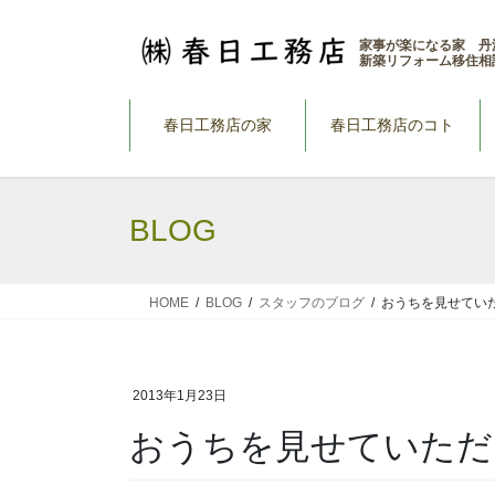
コ
ナ
ン
ビ
家事が楽になる家 丹
新築リフォーム移住相
テ
ゲ
ン
ー
ツ
シ
春日工務店の家
春日工務店のコト
へ
ョ
ス
ン
キ
に
BLOG
ッ
移
プ
動
HOME
BLOG
スタッフのブログ
おうちを見せてい
2013年1月23日
おうちを見せていただ