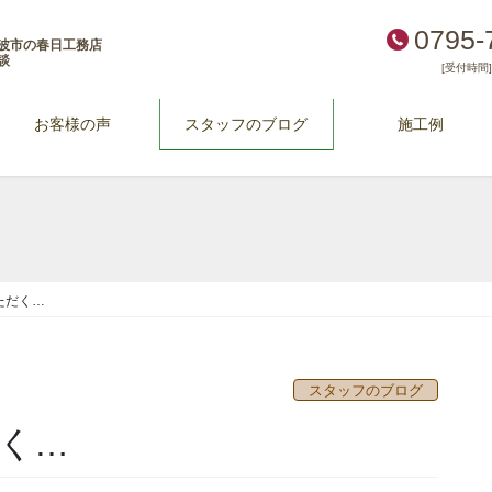
0795-
波市の春日工務店
談
[受付時間] 
お客様の声
スタッフのブログ
施工例
ただく…
スタッフのブログ
く…