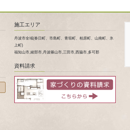
施工エリア
丹波市全域(春日町、市島町、青垣町、柏原町、山南町、氷
上町)
福知山市,綾部市,丹波篠山市,三田市,西脇市,多可郡
資料請求