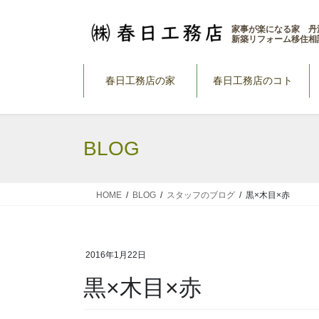
コ
ナ
ン
ビ
家事が楽になる家 丹
新築リフォーム移住相
テ
ゲ
ン
ー
ツ
シ
春日工務店の家
春日工務店のコト
へ
ョ
ス
ン
キ
に
BLOG
ッ
移
プ
動
HOME
BLOG
スタッフのブログ
黒×木目×赤
2016年1月22日
黒×木目×赤