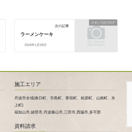
スタッフのブログ
次の記事
ラーメンケーキ
2016年1月26日
施工エリア
丹波市全域(春日町、市島町、青垣町、柏原町、山南町、氷
上町)
福知山市,綾部市,丹波篠山市,三田市,西脇市,多可郡
資料請求